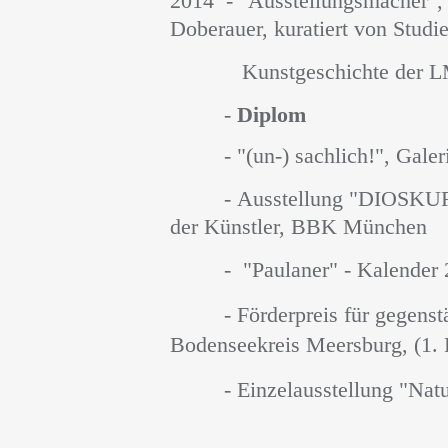
2014
- "Ausstellungsmacher", 
Doberauer, kuratiert von Studie
Kunstgeschichte der LMU
-
Diplom
- "(un-) sachlich!", Galeri
-
Ausstellung
"DIOSKU
der Künstler, BBK München
- "Paulaner" - Kalender 
- Förderpreis für gegenstän
Bodenseekreis Meersburg, (1. 
- Einzelausstellung "Natur