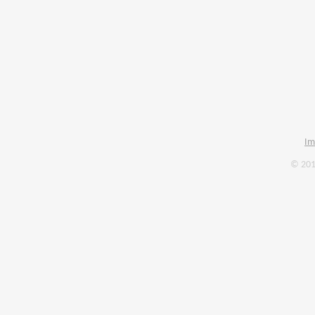
Im
© 201