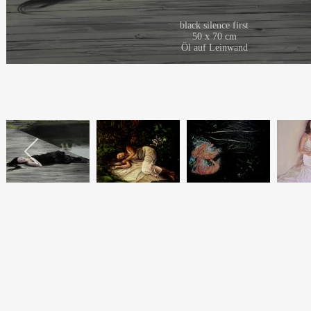
black silence first
50 x 70 cm
Öl auf Leinwand