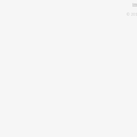
Im
© 201